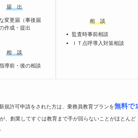
届 出
な変更届（事後届
相 談
の作成・提出
監査時事前相談
ＩＴ点呼導入対策相談
相 談
指導前・後の相談
無料で
新規許可申請をされた方は、乗務員教育プランを
すが、創業してすぐは教育まで手が回らないことがほとんど
。